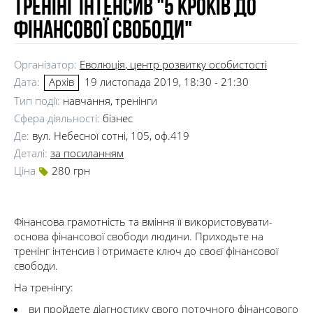
Тренінг інтенсив "5 кроків до
фінансової свободи"
Організатор:
Еволюція
, центр розвитку особистості
Дата:
19 листопада 2019, 18:30 - 21:30
Архів
Тип події:
навчання, тренінги
Сфера діяльності:
бізнес
Де:
вул. Небесної сотні, 105, оф.419
Деталі:
за посиланням
Ціна
280 грн
Фінансова грамотність та вміння її використовувати-
основа фінансової свободи людини. Приходьте на
тренінг інтенсив і отримаєте ключ до своєї фінансової
свободи.
На тренінгу:
ви пройдете діагностику свого поточного фінансового