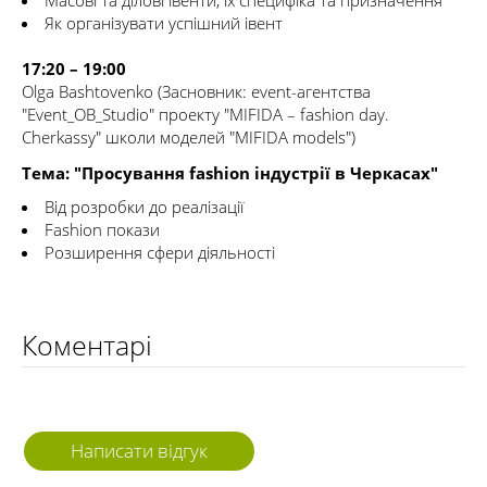
Як організувати успішний івент
17:20 – 19:00
Olga Bashtovenko (Засновник: event-агентства
"Event_OB_Studio" проекту "MIFIDA – fashion day.
Cherkassy" школи моделей "MIFIDA models")
Тема: "Просування fashion індустрії в Черкасах"
Від розробки до реалізації
Fashion покази
Розширення сфери діяльності
Коментарі
Написати відгук