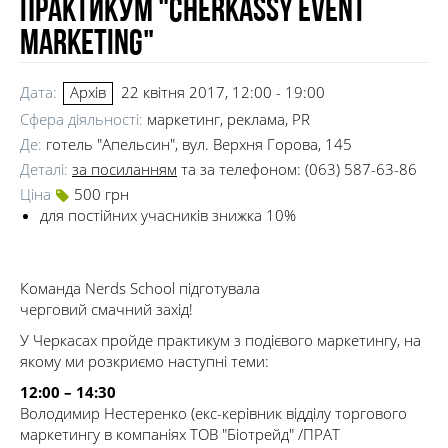
Практикум "Cherkassy event
marketing"
Дата:
22 квітня 2017, 12:00 - 19:00
Архів
Сфера діяльності:
маркетинг, реклама, PR
Де:
готель "Апельсин", вул. Верхня Горова, 145
Деталі:
за посиланням
та за телефоном: (063) 587-63-86
Ціна
500 грн
для постійних учасників знижка 10%
Команда Nerds School підготувала
черговий смачний захід!
У Черкасах пройде практикум з подієвого маркетингу, на
якому ми розкриємо наступні теми:
12:00 – 14:30
Володимир Нестеренко (екс-керівник відділу торгового
маркетингу в компаніях ТОВ "Біотрейд" /ПРАТ