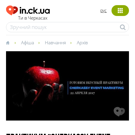
рус
Ти в Черкасах
Афіша
Навчання
Архів