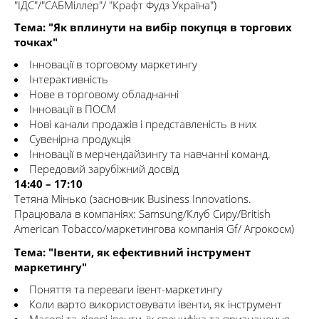
"ІДС"/"САБМіллер"/ "Крафт Фудз Україна")
Тема:
"Як вплинути на вибір покупця в торгових
точках"
Інновації в торговому маркетингу
Інтерактивність
Нове в торговому обладнанні
Інновації в ПОСМ
Нові канали продажів і представленість в них
Сувенірна продукція
Інновації в мерчендайзингу та навчанні команд.
Передовий зарубіжний досвід
14:40 – 17:10
Тетяна Мінько (засновник Business Innovations.
Працювала в компаніях: Samsung/Клуб Сиру/British
American Tobacco/маркетингова компанія Gf/ Агрокосм)
Тема: "Івенти, як ефективний інструмент
маркетингу"
Поняття та переваги івент-маркетингу
Коли варто використовувати івенти, як інструмент
Масові та ділові івенти, їх специфіка та призначення