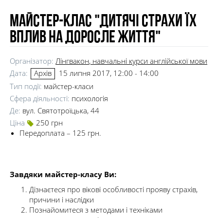
Майстер-клас "Дитячі страхи їх
вплив на доросле життя"
Організатор:
Лінгвакон
, навчальні курси англійської мови
Дата:
15 липня 2017, 12:00 - 14:00
Архів
Тип події:
майстер-класи
Сфера діяльності:
психологія
Де:
вул. Святотроїцька, 44
Ціна
250 грн
Передоплата – 125 грн.
Завдяки майстер-класу Ви:
Дізнаєтеся про вікові особливості прояву страхів,
причини і наслідки
Познайомитеся з методами і техніками