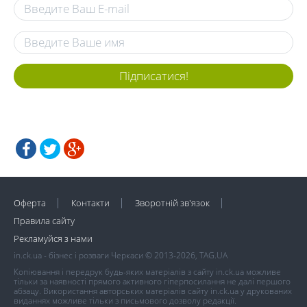
Підписатися!
Оферта
Контакти
Зворотній зв'язок
Правила сайту
Рекламуйся з нами
in.ck.ua - бізнес і розваги Черкаси © 2013-2026, TAG.UA
Копіювання і передрук будь-яких матеріалів з сайту in.ck.ua можливе
тільки за наявності прямого активного гіперпосилання не далі першого
абзацу. Використання авторських матеріалів сайту in.ck.ua у друкованих
виданнях можливе тільки з письмового дозволу редакції.