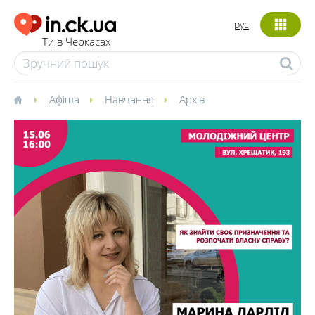
рус
Ти в Черкасах
Афіша
Навчання
Архів