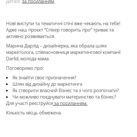
Деталі:
за посиланням
Нові виступи та тематичні спічі вже чекають на тебе!
Адже наш проєкт "Спікер говорить про" триває та
активно розвивається.
Марина Дарлід – дизайнерка, яка обрала шлях
маркетолога, співзасновниця маркетингової компанії
Darlid, молода мама.
Поговоримо про:
Як знайти своє призначення?
Шлях від дизайну до маркетинга
Як створити власний бізнес та з чого розпочати?
Чи можливо поєднувати материнство та бізнес?
Для участі реєструйся
за посиланням.
Кількість місць обмежена.