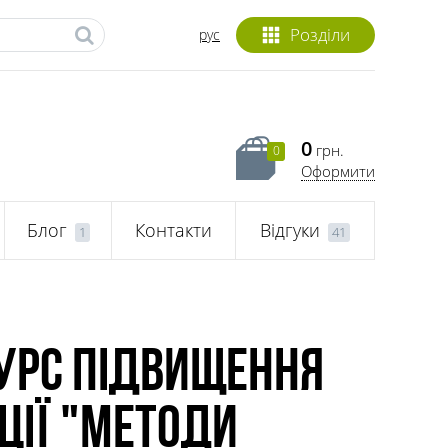
Розділи
рус
0
грн.
0
Оформити
Блог
Контакти
Відгуки
1
41
курс підвищення
ції "Методи