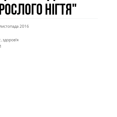
рослого нігтя"
 листопада 2016
т, здоров'я
81