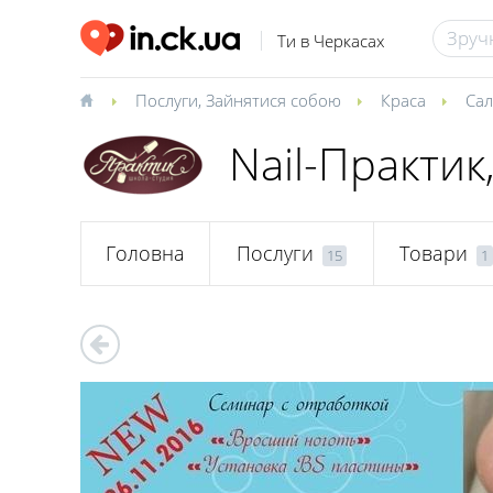
Ти в Черкасах
Послуги
,
Зайнятися собою
Краса
Сал
Nail-Практик
Головна
Послуги
Товари
15
1