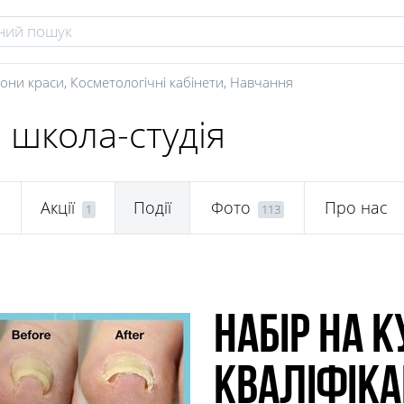
они краси
,
Косметологічні кабінети
,
Навчання
, школа-студія
Акції
Події
Фото
Про нас
1
113
Набір на 
кваліфіка