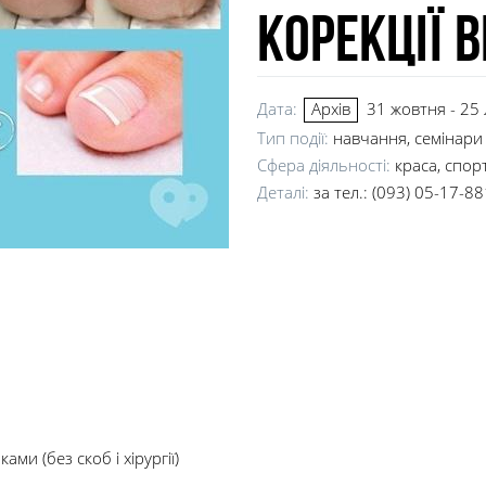
корекції в
Дата:
31 жовтня - 25
Архів
Тип події:
навчання, семінари
Сфера діяльності:
краса, спор
Деталі:
за тел.: (093) 05-17-8
ми (без скоб і хірургії)