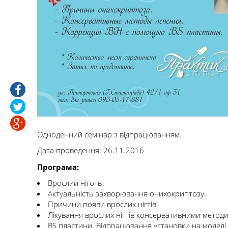
Одноденний семінар з відпрацюванням.
Дата проведення: 26.11.2016
Програма:
Врослий ніготь.
Актуальність захворювання онихокриптозу.
Причини появи врослих нігтів.
Лікування врослих нігтів консервативними методика
BS пластини. Відпрацювання установки на моделі.