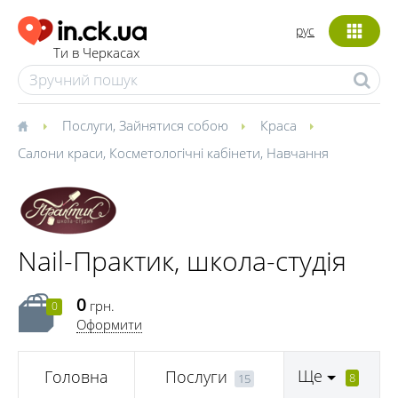
рус
Ти в Черкасах
Послуги
,
Зайнятися собою
Краса
Салони краси
,
Косметологічні кабінети
,
Навчання
Nail-Практик, школа-студія
0
грн.
0
Оформити
Ще
Головна
Послуги
8
15