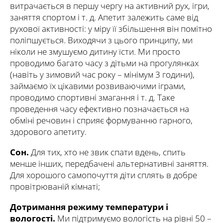
витрачається в першу чергу на активний рух, ігри,
заняття спортом і т. д. Апетит залежить саме від
рухової активності: у міру її збільшення він помітно
поліпшується. Виходячи з цього принципу, ми
ніколи не змушуємо дитину їсти. Ми просто
проводимо багато часу з дітьми на прогулянках
(навіть у зимовий час року – мінімум 3 години),
займаємо їх цікавими розвиваючими іграми,
проводимо спортивні змагання і т. д. Таке
проведення часу ефективно позначається на
обміні речовин і сприяє формуванню гарного,
здорового апетиту.
Сон.
Для тих, хто не звик спати вдень, спить
менше інших, передбачені альтернативні заняття.
Для хорошого самопочуття діти сплять в добре
провітрюваній кімнаті;
Дотримання режиму температури і
вологості.
Ми підтримуємо вологість на рівні 50 –