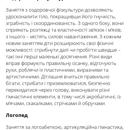
Заняття з оздоровчої фізкультури дозволяють
удосконалити тіло, покращивши його гнучкість,
зграбність і скоординованість. З одного боку, вони
сприяють розтяжці та еластичності зв’язок і м’язів,
з іншого – містять силові навантаження. З кожним
новим заняттям діти розширюють свої фізичні
можливості: стрибнути далі чи пробігти швидше –
такі їхні перші маленькі досягнення. Різні види
вправ формують правильну осанку, відточують
рухи, роблячи їх пластичними, виразними та
артистичними. Дітлашня вчиться правильно
бігати, стрибати і приземлюватися, безпечно
перекидатися через голову, виконувати різні
гімнастичні елементи, в тому числі акробатичні, із
м’ячами, скакалками, стрічками й обручами.
Логопед
Заняття за логоабеткою, артикуляційна гімнастика,