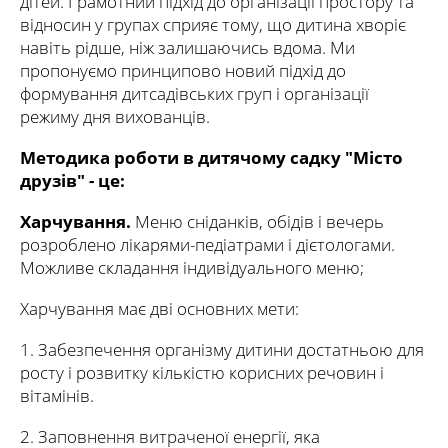
дітей. Грамотний підхід до організації простору та
відносин у групах сприяє тому, що дитина хворіє
навіть рідше, ніж залишаючись вдома. Ми
пропонуємо принципово новий підхід до
формування дитсадівських груп і організації
режиму дня вихованців.
Методика роботи в дитячому садку "Місто
друзів" - це:
Харчування.
Меню сніданків, обідів і вечерь
розроблено лікарями-педіатрами і дієтологами.
Можливе складання індивідуального меню;
Харчування має дві основних мети:
1.​ Забезпечення організму дитини достатньою для
росту і розвитку кількістю корисних речовин і
вітамінів.
2.​ Заповнення витраченої енергії, яка