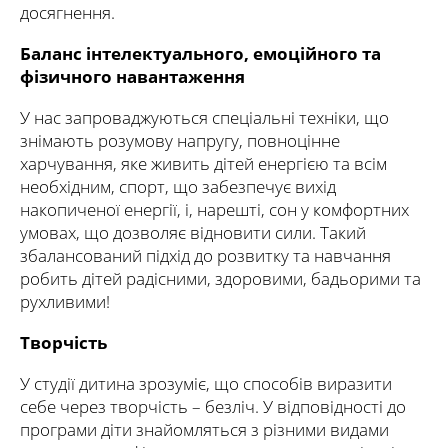
досягнення.
Баланс інтелектуального, емоційного та
фізичного навантаження
У нас запроваджуються спеціальні техніки, що
знімають розумову напругу, повноцінне
харчування, яке живить дітей енергією та всім
необхідним, спорт, що забезпечує вихід
накопиченої енергії, і, нарешті, сон у комфортних
умовах, що дозволяє відновити сили. Такий
збалансований підхід до розвитку та навчання
робить дітей радісними, здоровими, бадьорими та
рухливими!
Творчість
У студії дитина зрозуміє, що способів виразити
себе через творчість – безліч. У відповідності до
програми діти знайомляться з різними видами