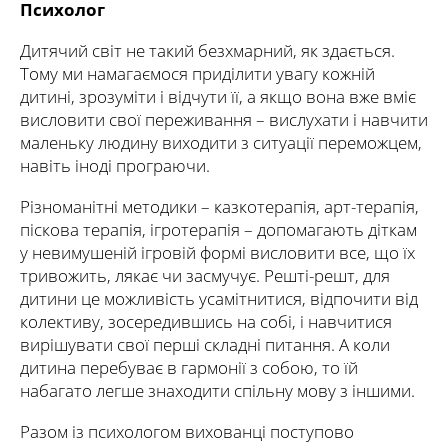
Психолог
Дитячий світ не такий безхмарний, як здається.
Тому ми намагаємося приділити увагу кожній
дитині, зрозуміти і відчути її, а якщо вона вже вміє
висловити свої переживання – вислухати і навчити
маленьку людину виходити з ситуації переможцем,
навіть іноді програючи.
Різноманітні методики – казкотерапія, арт-терапія,
піскова терапія, ігротерапія – допомагають діткам
у невимушеній ігровій формі висловити все, що їх
тривожить, лякає чи засмучує. Решті-решт, для
дитини це можливість усамітнитися, відпочити від
колективу, зосередившись на собі, і навчитися
вирішувати свої перші складні питання. А коли
дитина перебуває в гармонії з собою, то їй
набагато легше знаходити спільну мову з іншими.
Разом із психологом вихованці поступово