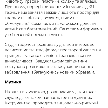
живопису, графіки, пластики, колажу та аплікації.
При цьому, поряд із вивченням існуючих ідей і
технік, наші заняття завжди лишають простір для
творчості – вільної, розкутої, нічим не
обмежуваної. Саме так ми намагаємося довести
дитині: світ багатоманітний. Саме так ми формуємо
у неї власний погляд на життя.
Студія творчості розвиває у дітлахів інтерес до
великого мистецтва, формує просторові уявлення,
прищеплює наполегливість і запалює вогник
винахідливості. Завдяки цьому світ дитини
поступово розширюється, набуваючи нового
забарвлення, збагачуючись новими образами.
Музика
На заняттях музикою, розвиваючи у дітей голос і
слух, педагог також навчає їх гри на музичних
інструментах і проводить танцювально-ритмічні