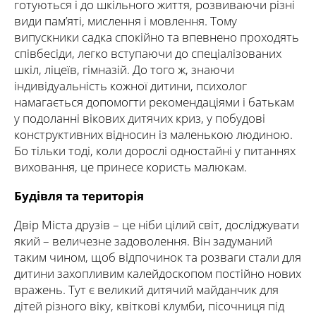
готуються і до шкільного життя, розвиваючи різні
види пам’яті, мислення і мовлення. Тому
випускники садка спокійно та впевнено проходять
співбесіди, легко вступаючи до спеціалізованих
шкіл, ліцеїв, гімназій. До того ж, знаючи
індивідуальність кожної дитини, психолог
намагається допомогти рекомендаціями і батькам
у подоланні вікових дитячих криз, у побудові
конструктивних відносин із маленькою людиною.
Бо тільки тоді, коли дорослі одностайні у питаннях
виховання, це принесе користь малюкам.
Будівля та територія
Двір Міста друзів – це ніби цілий світ, досліджувати
який – величезне задоволення. Він задуманий
таким чином, щоб відпочинок та розваги стали для
дитини захопливим калейдоскопом постійно нових
вражень. Тут є великий дитячий майданчик для
дітей різного віку, квіткові клумби, пісочниця під