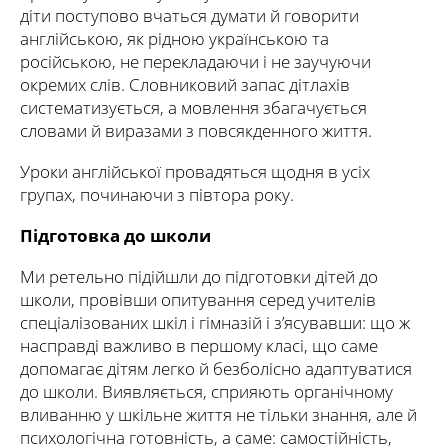
діти поступово вчаться думати й говорити
англійською, як рідною українською та
російською, не перекладаючи і не заучуючи
окремих слів. Словниковий запас дітлахів
систематизується, а мовлення збагачується
словами й виразами з повсякденного життя.
Уроки англійської провадяться щодня в усіх
групах, починаючи з півтора року.
Підготовка до школи
Ми ретельно підійшли до підготовки дітей до
школи, провівши опитування серед учителів
спеціалізованих шкіл і гімназій і з’ясувавши: що ж
насправді важливо в першому класі, що саме
допомагає дітям легко й безболісно адаптуватися
до школи. Виявляється, сприяють органічному
вливанню у шкільне життя не тільки знання, але й
психологічна готовність, а саме: самостійність,