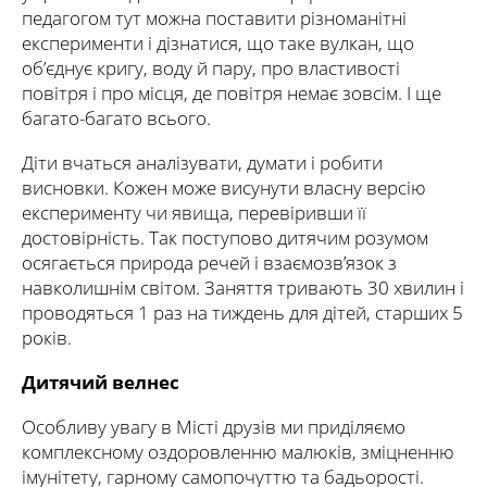
педагогом тут можна поставити різноманітні
експерименти і дізнатися, що таке вулкан, що
об’єднує кригу, воду й пару, про властивості
повітря і про місця, де повітря немає зовсім. І ще
багато-багато всього.
Діти вчаться аналізувати, думати і робити
висновки. Кожен може висунути власну версію
експерименту чи явища, перевіривши її
достовірність. Так поступово дитячим розумом
осягається природа речей і взаємозв’язок з
навколишнім світом. Заняття тривають 30 хвилин і
проводяться 1 раз на тиждень для дітей, старших 5
років.
Дитячий велнес
Особливу увагу в Місті друзів ми приділяємо
комплексному оздоровленню малюків, зміцненню
імунітету, гарному самопочуттю та бадьорості.