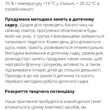
70 % і температуру +19 °C у спальні, + 20-22 °C в
ігровій кімнаті;
Продумана методика занять в дитячому
садку.
Щодня діти проводять багато часу на
свіжому повітрі, прогулянки обов'язкові в будь-
який час року. У групах з вихованцями займаються
талановиті педагоги. Кожен день діти дізнаються
щось нове, грають, розвиваються інтелектуально.
Методика виховання в дитячому садку, режим дня,
розклад ігор і занять продумані таким чином, щоб
чергувати фізичну і розумову активність, а також
підтримувати інтерес дітей до спільної діяльності.
Приходьте до нас разом із дитиною та оцініть
переваги методики роботи дитячого садка.
Розкриття творчого потенціалу
Наше прагнення пробудити в кожній дитині генія
втілюється в цілому комплексі засобів, ми