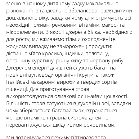
Меню в нашому дитячому садку максимально
різноманітне та ідеально збалансоване для дитини
дошкільного віку, завдяки чому діти отримують всі
необхідні поживні речовини, вітаміни, макро- та
мікроелементи. В якості джерела білка, необхідного
для росту, ми вживаємо тільки охолоджені (в
жодному випадку не заморожені) продукти:
дієтичне м’ясо кролика, індички, телятину,
органічну курятину, річну хижу та червону рибу.
Джерелом енергії для дітей служать багаті на
повільні вуглеводи органічні крупи, а також
італійські макаронні вироби з твердих сортів
пшениці. Для приготування страв
використовуються оливкові олії найвищої якості.
Більшість страв готуються в духовій шафі, завдяки
чому зберігається багатий смак, втрачається
менше вітамінів і травна система дітей не
перевантажується шкідливими речовинами.
Ми дотримуємося режиму п’ятиразового