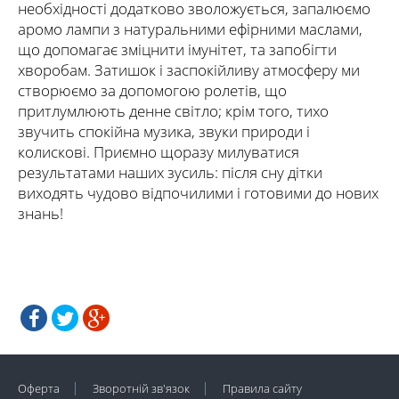
необхідності додатково зволожується, запалюємо
аромо лампи з натуральними ефірними маслами,
що допомагає зміцнити імунітет, та запобігти
хворобам. Затишок і заспокійливу атмосферу ми
створюємо за допомогою ролетів, що
притлумлюють денне світло; крім того, тихо
звучить спокійна музика, звуки природи і
колискові. Приємно щоразу милуватися
результатами наших зусиль: після сну дітки
виходять чудово відпочилими і готовими до нових
знань!
Оферта
Зворотній зв'язок
Правила сайту