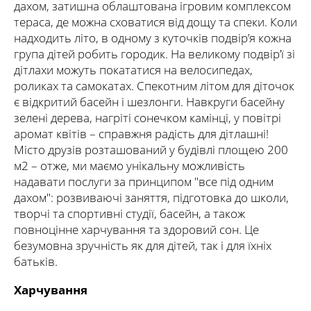
дахом, затишна облаштована ігровим комплексом
тераса, де можна сховатися від дощу та спеки. Коли
надходить літо, в одному з куточків подвір’я кожна
група дітей робить городик. На великому подвір’ї зі
дітлахи можуть покататися на велосипедах,
роликах та самокатах. Спекотним літом для діточок
є відкритий басейн і шезлонги. Навкруги басейну
зелені дерева, нагріті сонечком камінці, у повітрі
аромат квітів – справжня радість для дітлашні!
Місто друзів розташований у будівлі площею 200
м2 – отже, ми маємо унікальну можливість
надавати послуги за принципом "все під одним
дахом": розвиваючі заняття, підготовка до школи,
творчі та спортивні студії, басейн, а також
повноцінне харчування та здоровий сон. Це
безумовна зручність як для дітей, так і для їхніх
батьків.
Харчування