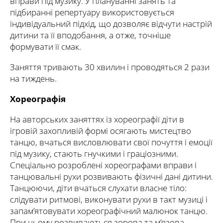
вправи під музику. У плануванні занять та
підбиранні репертуару використовується
індивідуальний підхід, що дозволяє відчути настрій
дитини та її вподобання, а отже, точніше
формувати її смак.
Заняття тривають 30 хвилин і проводяться 2 рази
на тиждень.
Хореографія
На авторських заняттях із хореографії діти в
ігровій захопливій формі осягають мистецтво
танцю, вчаться висловлювати свої почуття і емоції
під музику, стають гнучкими і граціозними.
Спеціально розроблені хореографами вправи і
танцювальні рухи розвивають фізичні дані дитини.
Танцюючи, діти вчаться слухати власне тіло:
слідувати ритмові, виконувати рухи в такт музиці і
запам’ятовувати хореографічний малюнок танцю.
При цьому розвиваються зорова та м’язова