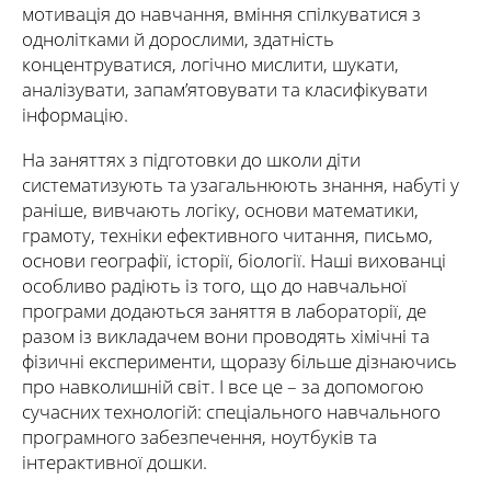
мотивація до навчання, вміння спілкуватися з
однолітками й дорослими, здатність
концентруватися, логічно мислити, шукати,
аналізувати, запам’ятовувати та класифікувати
інформацію.
На заняттях з підготовки до школи діти
систематизують та узагальнюють знання, набуті у
раніше, вивчають логіку, основи математики,
грамоту, техніки ефективного читання, письмо,
основи географії, історії, біології. Наші вихованці
особливо радіють із того, що до навчальної
програми додаються заняття в лабораторії, де
разом із викладачем вони проводять хімічні та
фізичні експерименти, щоразу більше дізнаючись
про навколишній світ. І все це – за допомогою
сучасних технологій: спеціального навчального
програмного забезпечення, ноутбуків та
інтерактивної дошки.