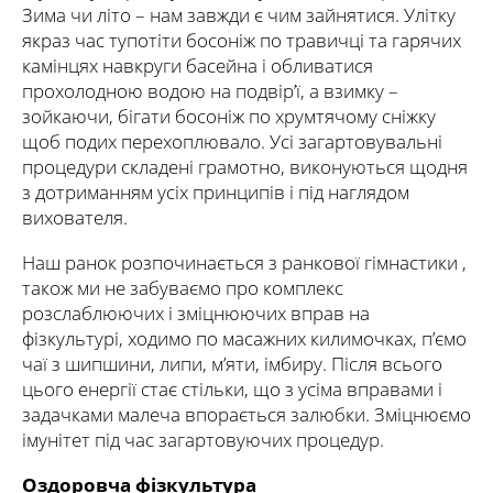
Зима чи літо – нам завжди є чим зайнятися. Улітку
якраз час тупотіти босоніж по травичці та гарячих
камінцях навкруги басейна і обливатися
прохолодною водою на подвір’ї, а взимку –
зойкаючи, бігати босоніж по хрумтячому сніжку
щоб подих перехоплювало. Усі загартовувальні
процедури складені грамотно, виконуються щодня
з дотриманням усіх принципів і під наглядом
вихователя.
Наш ранок розпочинається з ранкової гімнастики ,
також ми не забуваємо про комплекс
розслаблюючих і зміцнюючих вправ на
фізкультурі, ходимо по масажних килимочках, п’ємо
чаї з шипшини, липи, м’яти, імбиру. Після всього
цього енергії стає стільки, що з усіма вправами і
задачками малеча впорається залюбки. Зміцнюємо
імунітет під час загартовуючих процедур.
Оздоровча фізкультура