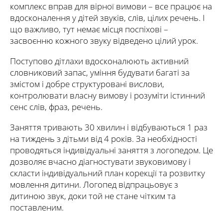
комплекс вправ для вірної вимови – все працює на
вдосконалення у дітей звуків, слів, цілих речень. І
що важливо, тут немає місця поспіхові –
засвоєнню кожного звуку відведено цілий урок.
Поступово дітлахи вдосконалюють активний
словниковий запас, уміння будувати багаті за
змістом і добре структуровані вислови,
контролювати власну вимову і розуміти істинний
сенс слів, фраз, речень.
Заняття тривають 30 хвилин і відбуваються 1 раз
на тиждень з дітьми від 4 років. За необхідності
проводяться індивідуальні заняття з логопедом. Це
дозволяє вчасно діагностувати звуковимову і
скласти індивідуальний план корекції та розвитку
мовлення дитини. Логопед відпрацьовує з
дитиною звук, доки той не стане чітким та
поставленим.