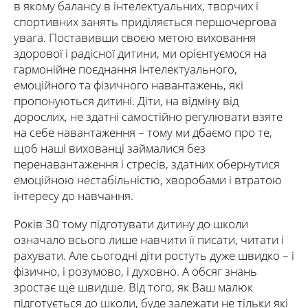
в якому балансу в інтелектуальних, творчих і
спортивних занять приділяється першочергова
увага. Поставивши своєю метою виховання
здорової і радісної дитини, ми орієнтуємося на
гармонійне поєднання інтелектуального,
емоційного та фізичного навантажень, які
пропонуються дитині. Діти, на відміну від
дорослих, не здатні самостійно регулювати взяте
на себе навантаження – тому ми дбаємо про те,
щоб наші вихованці займалися без
перенавантаження і стресів, здатних обернутися
емоційною нестабільністю, хворобами і втратою
інтересу до навчання.
Років 30 тому підготувати дитину до школи
означало всього лише навчити її писати, читати і
рахувати. Але сьогодні діти ростуть дуже швидко – і
фізично, і розумово, і духовно. А обсяг знань
зростає ще швидше. Від того, як Ваш малюк
підготується до школи, буде залежати не тільки які