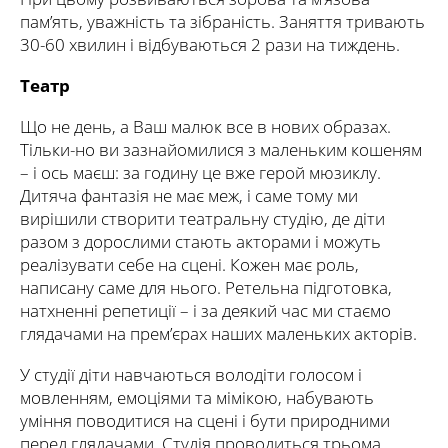
пам’ять, уважність та зібраність. Заняття тривають
30-60 хвилин і відбуваються 2 рази на тиждень.
Театр
Що не день, а Ваш малюк все в нових образах.
Тільки-но ви зазнайомилися з маленьким кошеням
– і ось маєш: за годину це вже герой мюзиклу.
Дитяча фантазія не має меж, і саме тому ми
вирішили створити театральну студію, де діти
разом з дорослими стають акторами і можуть
реалізувати себе на сцені. Кожен має роль,
написану саме для нього. Ретельна підготовка,
натхненні репетиції – і за деякий час ми стаємо
глядачами на прем’єрах наших маленьких акторів.
У студії діти навчаються володіти голосом і
мовленням, емоціями та мімікою, набувають
уміння поводитися на сцені і бути природними
перед глядачами. Студія проводиться трьома