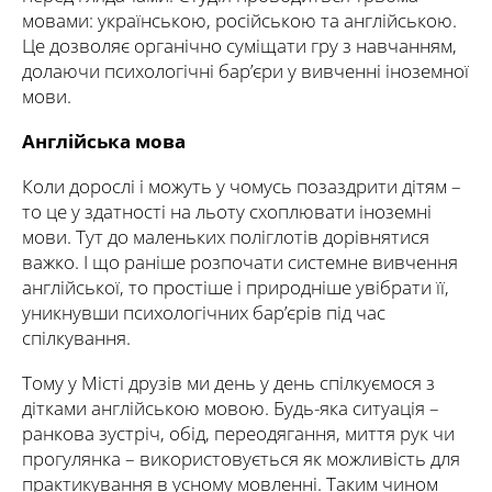
мовами: українською, російською та англійською.
Це дозволяє органічно суміщати гру з навчанням,
долаючи психологічні бар’єри у вивченні іноземної
мови.
Англійська мова
Коли дорослі і можуть у чомусь позаздрити дітям –
то це у здатності на льоту схоплювати іноземні
мови. Тут до маленьких поліглотів дорівнятися
важко. І що раніше розпочати системне вивчення
англійської, то простіше і природніше увібрати її,
уникнувши психологічних бар’єрів під час
спілкування.
Тому у Місті друзів ми день у день спілкуємося з
дітками англійською мовою. Будь-яка ситуація –
ранкова зустріч, обід, переодягання, миття рук чи
прогулянка – використовується як можливість для
практикування в усному мовленні. Таким чином