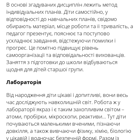
В основі згадуваних дисциплін лежить метод
індивідуальних планів. Діти самостійно, у
відповідності до навчальних планів, свідомо
обирають матеріал, місце роботи та її тривалість, а
педагог презентує, пояснює та поступово
ускладнює завдання, відстежуючи помилки і
прогрес. Це помітно підвищує рівень
самоорганізації та відповідальності вихованців.
Заняття з підготовки до школи відбуваються
щодня для дітей старшої групи.
Лабораторія
Від народження діти цікаві і допитливі, вони весь
час досліджують навколишній світ. Робота ж у
лабораторії якраз і є таким захопливим світом –
атоми, пробірки, мікроскопи, реактиви… Тут діти
почуваються маленькими вченими, пізнаючи
довкілля, а також вивчаючи фізику, хімію, біологію
у цікавій і водночас безпечній формі. Разом із