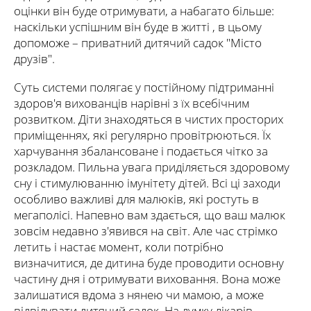
оцінки він буде отримувати, а набагато більше:
наскільки успішним він буде в житті , в цьому
допоможе – приватний дитячий садок "Місто
друзів".
Суть системи полягає у постійному підтриманні
здоров'я вихованців нарівні з їх всебічним
розвитком. Діти знаходяться в чистих просторих
приміщеннях, які регулярно провітрюються. Їх
харчування збалансоване і подається чітко за
розкладом. Пильна увага приділяється здоровому
сну і стимулюванню імунітету дітей. Всі ці заходи
особливо важливі для малюків, які ростуть в
мегаполісі. Напевно вам здається, що ваш малюк
зовсім недавно з'явився на світ. Але час стрімко
летить і настає момент, коли потрібно
визначитися, де дитина буде проводити основну
частину дня і отримувати виховання. Вона може
залишатися вдома з нянею чи мамою, а може
відвідувати дитячий садок. На думку лікарів,