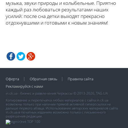
музыка, звуки природы и колыбельные. Приятно
каждый раз любоваться результатами наших
усилий: после сна детки выходят прекрасно
отдохнувшими и готовыми к новым знаниям!
Оферта
Обратная связь
Правила сайта
Рекламируйся с нами
in.ck.ua - бизнес и развлечения Черкассы © 2013-2026, TAG.UA
Копирование и перепечатка любых материалов с сайта in.ck.ua
возможны только при наличии прямой активной гиперссылки не
дальше первого абзаца. Использование авторских материалов сайта
in.ck.ua в печатных изданиях возможно только с письменного
разрешения редакции.