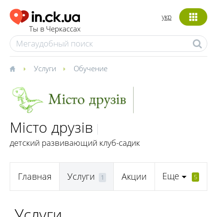
укр
Ты в Черкассах
Услуги
Обучение
Місто друзів
детский развивающий клуб-садик
Еще
Главная
Услуги
Акции
5
1
Услуги