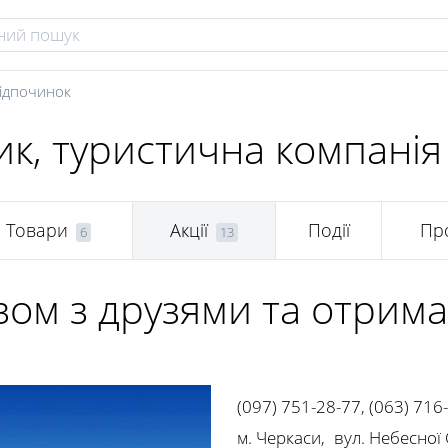
ідпочинок
к, туристична компанія
Товари
Акції
Події
Пр
6
13
ом з друзями та отрима
(097) 751-28-77
,
(063) 716
(0472) 33-44-47
м. Черкаси
,
вул. Небесної 