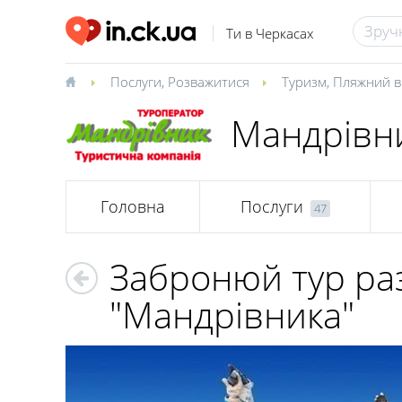
Ти в Черкасах
Послуги
,
Розважитися
Туризм
,
Пляжний в
Мандрівни
Головна
Послуги
47
Забронюй тур раз
"Мандрівника"