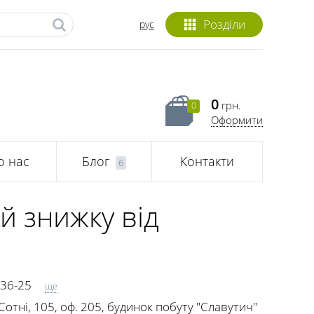
Розділи
рус
0
грн.
0
Оформити
о нас
Блог
Контакти
6
й знижку від
-36-25
ще
Сотні, 105, оф. 205, будинок побуту "Славутич"