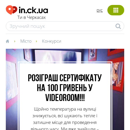
рус
Ти в Черкасах
Місто
Конкурси
Розіграш сертифікату
на 100 гривень у
VideoRoom!!!
Щойно температура на вулиці
знижується, всі шукають тепле і
затишне місце для проведення
вільного часу. Ми вже знайшли –