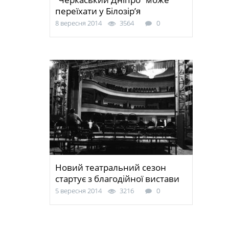
переїхати у Білозір’я
8 вересня 2014
3564
0
Новий театральний сезон
стартує з благодійної вистави
5 вересня 2014
3216
0