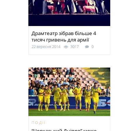
Драмтеатр зібрав більше 4
тисяч гривень для армії
22 вересня 2014
3017
0
ПОДІЇ
“Черкаський Дніпро” може