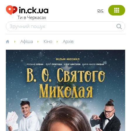
рус
Ти в Черкасах
Афіша
Кіно
Архів