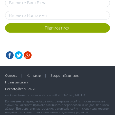
Підписатися!
Оферта
Контакти
Зворотній зв'язок
Правила сайту
Рекламуйся з нами
in.ck.ua - бізнес і розваги Черкаси © 2013-2026, TAG.UA
Копіювання і передрук будь-яких матеріалів з сайту in.ck.ua можливе
тільки за наявності прямого активного гіперпосилання не далі першого
абзацу. Використання авторських матеріалів сайту in.ck.ua у друкованих
виданнях можливе тільки з письмового дозволу редакції.