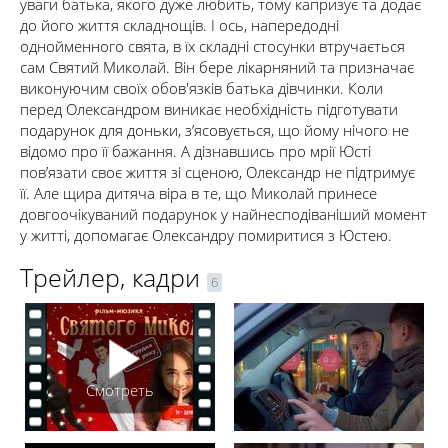
уваги батька, якого дуже любить, тому капризує та додає
до його життя складнощів. І ось, напередодні
однойменного свята, в їх складні стосунки втручається
сам Святий Миколай. Він бере лікарняний та призначає
виконуючим своїх обов'язків батька дівчинки. Коли
перед Олександром виникає необхідність підготувати
подарунок для доньки, з’ясовується, що йому нічого не
відомо про її бажання. А дізнавшись про мрії Юсті
пов’язати своє життя зі сценою, Олександр не підтримує
її. Але щира дитяча віра в те, що Миколай принесе
довгоочікуваний подарунок у найнесподіваніший момент
у житті, допомагає Олександру помиритися з Юстею.
Трейлер, кадри
6
Смотреть