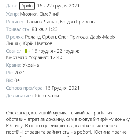
Дата:
16 - 22 грудня 2021
Архів
Жанр:
Мюзикл
,
Сімейний
Режисер:
Галина Лишак
,
Богдан Кривень
Тривалість:
83 хв. / 1:23
В ролях:
Роланд Орбан
,
Олег Пригода
,
Дарія-Марія
Лишак
,
Юрій Цвєтков
Сеанси:
16 грудня - 22 грудня:
Кінотеатр "Україна": 12:40
Країна:
Україна
Рік:
2021
Вік:
0+
Світова прем'єра:
16 Грудня, 2021
Де дивитися:
Кінотеатри
Олександр, колишній музикант, який за трагічних
обставин втратив дружину, сам виховує 9-тирічну доньку
Юстину. В нього це виходить доволі кепсько через
постійні справи та зайнятість на роботі. Юстина прагне