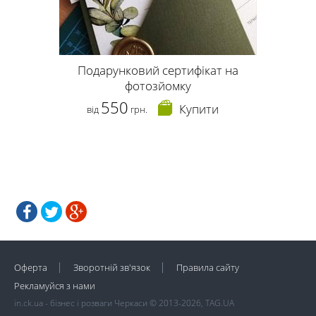
Подарунковий сертифікат на
фотозйомку
550
Купити
від
грн.
Оферта
Зворотній зв'язок
Правила сайту
Рекламуйся з нами
in.ck.ua - бізнес і розваги Черкаси © 2013-2026, TAG.UA