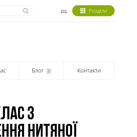
Розділи
рус
ас
Блог
Контакти
8
лас з
ння нитяної