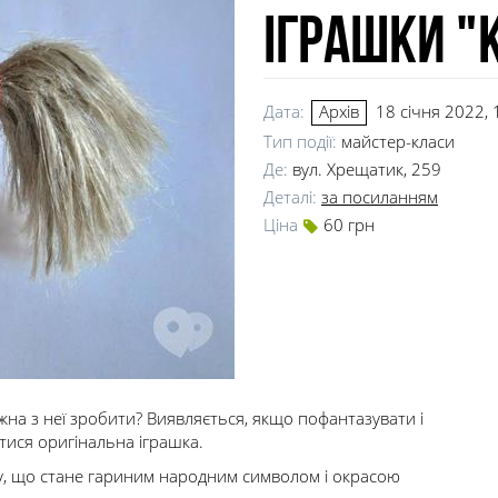
іграшки "
Дата:
18 січня 2022, 
Архів
Тип події:
майстер-класи
Де:
вул. Хрещатик, 259
Деталі:
за посиланням
Ціна
60 грн
жна з неї зробити? Виявляється, якщо пофантазувати і
тися оригінальна іграшка.
у, що стане гариним народним символом і окрасою