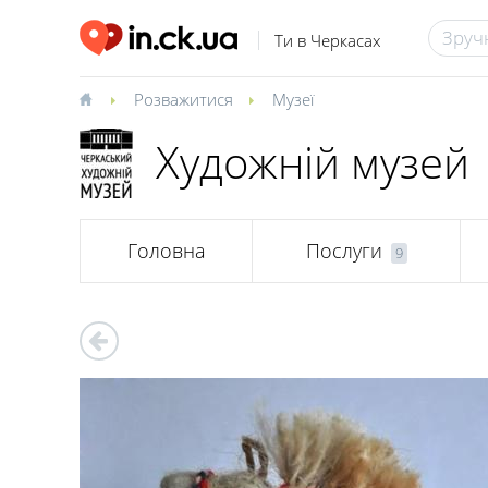
Ти в Черкасах
Розважитися
Музеї
Художній музей
Головна
Послуги
9