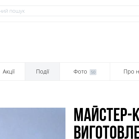
Акції
Події
Фото
Про н
50
Майстер-к
виготовле