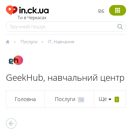
рус
Ти в Черкасах
Послуги
IT
,
Навчання
GeekHub, навчальний центр
Ще
Головна
Послуги
5
14