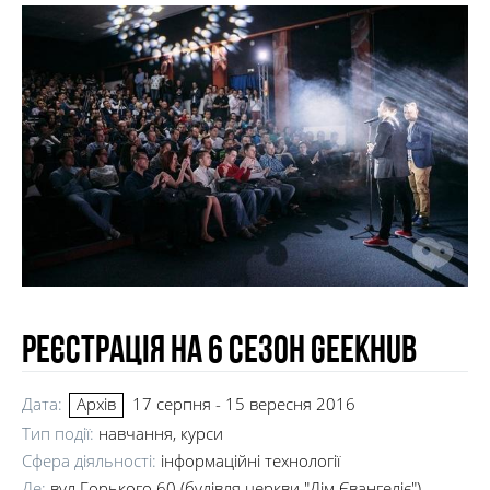
Реєстрація на 6 сезон GeekHub
Дата:
17 серпня - 15 вересня 2016
Архів
Тип події:
навчання, курси
Сфера діяльності:
інформаційні технології
Де:
вул.Горького 60 (будівля церкви "Дім Євангеліє")