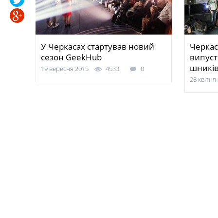
У Черкасах стартував новий
Черкас
сезон GeekHub
випуст
шникі
19 вересня 2015
4533
0
28 квітня