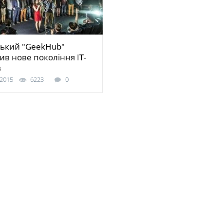
ький "GeekHub"
ив нове покоління IT-
в
 2015
6223
0