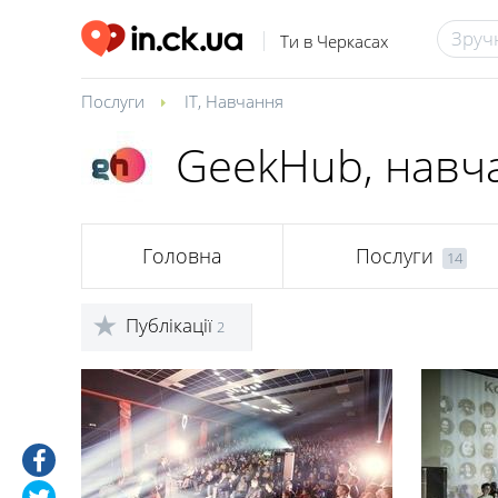
Ти в Черкасах
Послуги
IT
,
Навчання
GeekHub, навч
Головна
Послуги
14
Публікації
2