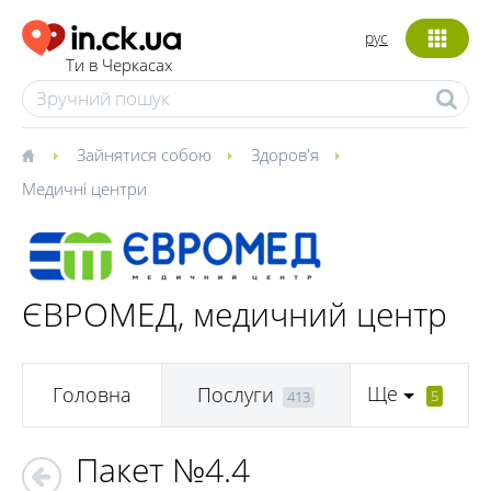
рус
Ти в Черкасах
Зайнятися собою
Здоров'я
Медичні центри
ЄВРОМЕД, медичний центр
Ще
Головна
Послуги
5
413
Пакет №4.4