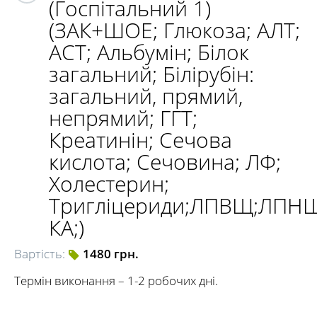
(Госпітальний 1)
(ЗАК+ШОЕ; Глюкоза; АЛТ;
АСТ; Альбумін; Білок
загальний; Білірубін:
загальний, прямий,
непрямий; ГГТ;
Креатинін; Сечова
кислота; Сечовина; ЛФ;
Холестерин;
Тригліцериди;ЛПВЩ;ЛПН
КА;)
Вартість:
1480 грн.
Термін виконання – 1-2 робочих дні.