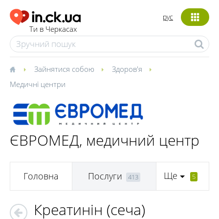
рус
Ти в Черкасах
Зайнятися собою
Здоров'я
Медичні центри
ЄВРОМЕД, медичний центр
Ще
Головна
Послуги
5
413
Креатинін (сеча)