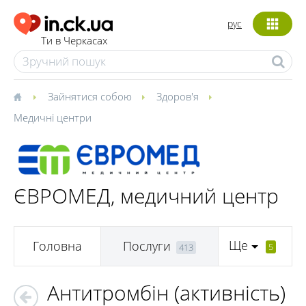
рус
Ти в Черкасах
Зайнятися собою
Здоров'я
Медичні центри
ЄВРОМЕД, медичний центр
Ще
Головна
Послуги
5
413
Антитромбін (активність)