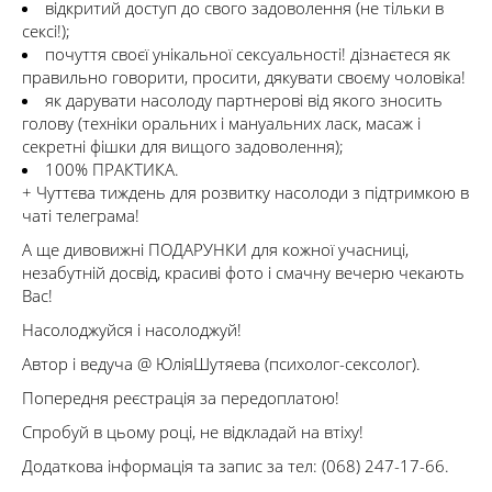
відкритий доступ до свого задоволення (не тільки в
сексі!);
почуття своєї унікальної сексуальності! дізнаєтеся як
правильно говорити, просити, дякувати своєму чоловіка!
як дарувати насолоду партнерові від якого зносить
голову (техніки оральних і мануальних ласк, масаж і
секретні фішки для вищого задоволення);
100% ПРАКТИКА.
+ Чуттєва тиждень для розвитку насолоди з підтримкою в
чаті телеграма!
А ще дивовижні ПОДАРУНКИ для кожної учасниці,
незабутній досвід, красиві фото і смачну вечерю чекають
Вас!
Насолоджуйся і насолоджуй!
Автор і ведуча @ ЮліяШутяева (психолог-сексолог).
Попередня реєстрація за передоплатою!
Спробуй в цьому році, не відкладай на втіху!
Додаткова інформація та запис за тел: (068) 247-17-66.