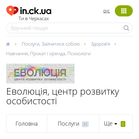
рус
Ти в Черкасах
Послуги
,
Зайнятися собою
Здоров'я
Навчання
,
Прокат і оренда
,
Психологи
Еволюція, центр розвитку
особистості
Ще
Головна
Послуги
5
31