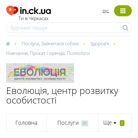
рус
Ти в Черкасах
Послуги
,
Зайнятися собою
Здоров'я
Навчання
,
Прокат і оренда
,
Психологи
Еволюція, центр розвитку
особистості
Ще
Головна
Послуги
5
31