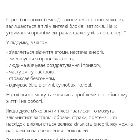
Стрес і непрожиті емоції, накопичені протягом життя,
залишаються в тілі у вигляді блоків і затисків. На їх
утримання організм витрачає шалену кількість енергії.
У підсумку, з часом:
- з'являється відчуття втоми, нестача енергії,
- зменшується працездатність,
- людина відчуває роздратування і тривогу,
- часту зміну настрою,
- страждає безсонням,
- відчуває біль в спині, суглобах, голові.
На тлі цього можуть з'явитись проблеми в особистому
житті і на роботі.
Якщо дуже м'яко зняти тілесні затиски, то можуть
звільнитися застарілі образи, страхи, претензії і, як
наслідок, вивільниться велика кількість енергії, яку можна
направити на досягнення своїх цілей.