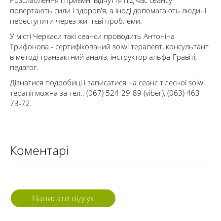
Розслаблення і приємні відчуття під час сеансу
повертають сили і здоров'я, а іноді допомагають людині
переступити через життєві проблеми.
У місті Черкаси такі сеанси проводить Антоніна
Трифонова - сертифікований solwi терапевт, консультант
в методі транзактний аналіз, інструктор альфа-Гравіті,
педагог.
Дізнатися подробиці і записатися на сеанс тілесної solwi
терапії можна за тел.: (067) 524-29-89 (viber), (063) 463-
73-72.
Коментарі
Написати відгук