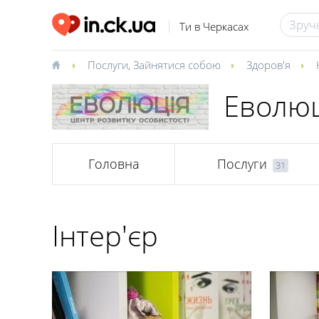
Ти в Черкасах
Послуги
,
Зайнятися собою
Здоров'я
Еволюц
Головна
Послуги
31
Інтер'єр