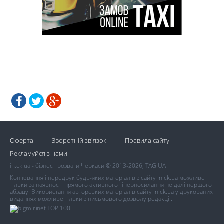
Оферта
Зворотній зв'язок
Правила сайту
Рекламуйся з нами
in.ck.ua - бізнес і розваги Черкаси © 2013-2026, TAG.UA
Копіювання і передрук будь-яких матеріалів з сайту in.ck.ua можливе
тільки за наявності прямого активного гіперпосилання не далі першого
абзацу. Використання авторських матеріалів сайту in.ck.ua у друкованих
виданнях можливе тільки з письмового дозволу редакції.