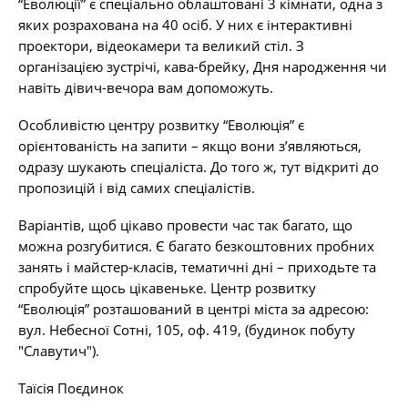
“Еволюції” є спеціально облаштовані 3 кімнати, одна з
яких розрахована на 40 осіб. У них є інтерактивні
проектори, відеокамери та великий стіл. З
організацією зустрічі, кава-брейку, Дня народження чи
навіть дівич-вечора вам допоможуть.
Особливістю центру розвитку “Еволюція” є
орієнтованість на запити – якщо вони з’являються,
одразу шукають спеціаліста. До того ж, тут відкриті до
пропозицій і від самих спеціалістів.
Варіантів, щоб цікаво провести час так багато, що
можна розгубитися. Є багато безкоштовних пробних
занять і майстер-класів, тематичні дні – приходьте та
спробуйте щось цікавеньке. Центр розвитку
“Еволюція” розташований в центрі міста за адресою:
вул. Небесної Сотні, 105, оф. 419, (будинок побуту
"Славутич").
Таїсія Поєдинок