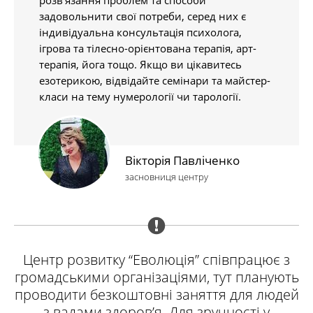
розв’язання проблем та способи
задовольнити свої потреби, серед них є
індивідуальна консультація психолога,
ігрова та тілесно-орієнтована терапія, арт-
терапія, йога тощо. Якщо ви цікавитесь
езотерикою, відвідайте семінари та майстер-
класи на тему нумерології чи тарології.
Вікторія Павліченко
засновниця центру
Центр розвитку “Еволюція” співпрацює з
громадськими організаціями, тут планують
проводити безкоштовні заняття для людей
з вадами здоров’я. Для зручності у