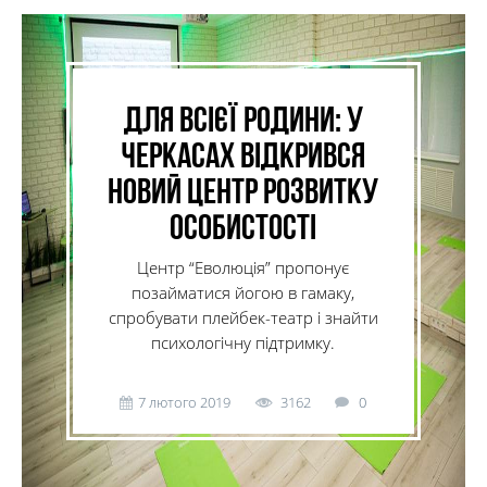
Для всієї родини: у
Черкасах відкрився
новий центр розвитку
особистості
Центр “Еволюція” пропонує
позайматися йогою в гамаку,
спробувати плейбек-театр і знайти
психологічну підтримку.
7 лютого 2019
3162
0