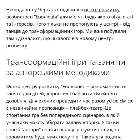
Нещодавно у Черкасах відкрився
центр розвитку
особистості “Еволюція”
для містян будь-якого віку, статі
та інтересів. Чого тільки не пропонують у центрі – від
танців до трансформаційних ігор. Ми вже побували
там і дізналися, що цікавого є в новому центрі
розвитку.
Трансформаційні ігри та заняття
за авторськими методиками
Фішка центру розвитку “Еволюція” – різноманітність
занять для дітей, дорослих і варіанти сімейного
дозвілля. Для охочих проводити час разом усією сім’єю
є незвичайна пропозиція – плейбек-театр. Це
спонтанна гра без попереднього сценарію, в якій
учасники мають обіграти задану історію. У такий
спосіб “актори” вчаться краще розуміти інших, не
соромитися будь-яких почуттів. Також уся родина