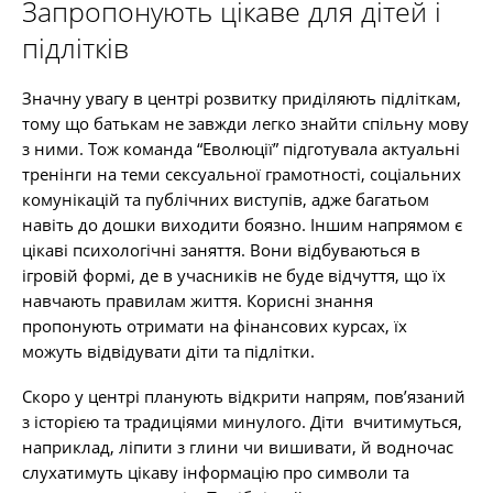
Запропонують цікаве для дітей і
підлітків
Значну увагу в центрі розвитку приділяють підліткам,
тому що батькам не завжди легко знайти спільну мову
з ними. Тож команда “Еволюції” підготувала актуальні
тренінги на теми сексуальної грамотності, соціальних
комунікацій та публічних виступів, адже багатьом
навіть до дошки виходити боязно. Іншим напрямом є
цікаві психологічні заняття. Вони відбуваються в
ігровій формі, де в учасників не буде відчуття, що їх
навчають правилам життя. Корисні знання
пропонують отримати на фінансових курсах, їх
можуть відвідувати діти та підлітки.
Скоро у центрі планують відкрити напрям, пов’язаний
з історією та традиціями минулого. Діти вчитимуться,
наприклад, ліпити з глини чи вишивати, й водночас
слухатимуть цікаву інформацію про символи та