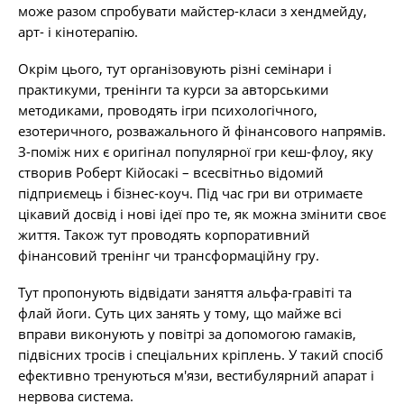
може разом спробувати майстер-класи з хендмейду,
арт- і кінотерапію.
Окрім цього, тут організовують різні семінари і
практикуми, тренінги та курси за авторськими
методиками, проводять ігри психологічного,
езотеричного, розважального й фінансового напрямів.
З-поміж них є оригінал популярної гри кеш-флоу, яку
створив Роберт Кійосакі – всесвітньо відомий
підприємець і бізнес-коуч. Під час гри ви отримаєте
цікавий досвід і нові ідеї про те, як можна змінити своє
життя. Також тут проводять корпоративний
фінансовий тренінг чи трансформаційну гру.
Тут пропонують відвідати заняття альфа-гравіті та
флай йоги. Суть цих занять у тому, що майже всі
вправи виконують у повітрі за допомогою гамаків,
підвісних тросів і спеціальних кріплень. У такий спосіб
ефективно тренуються м'язи, вестибулярний апарат і
нервова система.