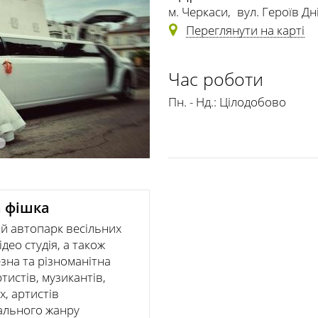
м. Черкаси
,
вул. Героїв Дн
Переглянути на карті
Час роботи
Пн. - Нд.:
Цілодобово
 фішка
й автопарк весільних
ідео студія, а також
зна та різноманітна
тистів, музикантів,
х, артистів
ального жанру