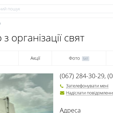
а
 з організації свят
Акції
Фото
541
(067) 284-30-29
,
(
(097) 297-70-72
,
(
Зателефонувати мені
Надіслати повідомленн
Адреса