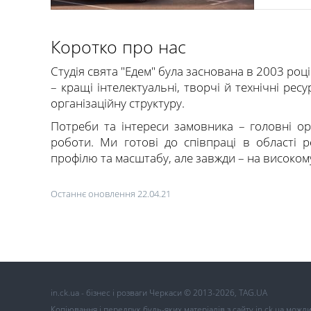
Коротко про нас
Студія свята "Едем" була заснована в 2003 році
– кращі інтелектуальні, творчі й технічні ресу
організаційну структуру.
Потреби та інтереси замовника – головні ор
роботи. Ми готові до співпраці в області ре
профілю та масштабу, але завжди – на високому
Останнє оновлення 22.04.21
in.ck.ua - бізнес і розваги Черкаси © 2013-2026, TAG.UA
Копіювання і передрук будь-яких матеріалів з сайту in.ck.ua можл