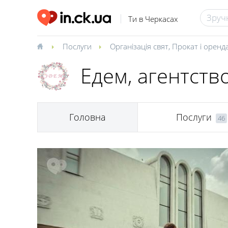
Ти в Черкасах
Послуги
Організація свят
,
Прокат і оренд
Едем, агентство
Головна
Послуги
46