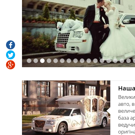
Завдяки великому досвіду в
Наша
проведенні заходів ми маємо
Велики
великий автопарк весільних авто (2
авто, в
лімузина, 12 авто представницького
величе
класу), відео студію, а також велику
база ар
та різноманітну базу артистів,
ведучи
музикантів, ведучих, артистів
оригінального жанру...
оригін