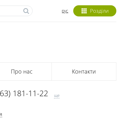
Розділи
рус
Про нас
Контакти
063) 181-11-22
ще
063) 841-93-14
я