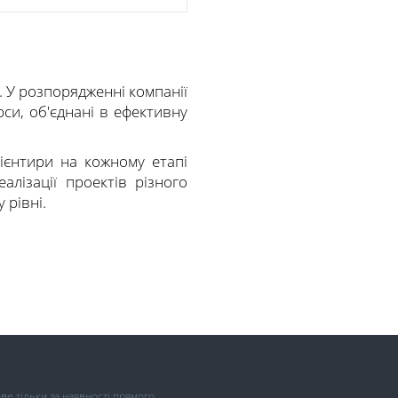
. У розпорядженні компанії
рси, об'єднані в ефективну
ієнтири на кожному етапі
алізації проектів різного
 рівні.
иве тільки за наявності прямого