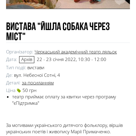
Вистава "Йшла собака через
міст"
Організатор:
Черкаський академічний театр ляльок
Дата:
22 - 23 січня 2022, 10:30 - 12:00
Архів
Тип події:
вистави
Де:
вул. Небесної Сотні, 4
Деталі:
за посиланням
Ціна
50 грн
театр приймає оплату за квитки через програму
"єПідтримка"
За мотивами
українського дитячого
фольклору
,
віршів
українських
поетів
і живопису
Марії
Примаченко
.