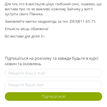
Для тих
,
хто
в мистецтві
цінує
глибокий сенс
,
скажемо
,
що
вистава про
те
, як
важливо кожному
Зайчик
у
у житті
зустріти свого
Півника
.
Замовляйте квитки заздалегідь за тел: (063)811-65-75.
Кількість місць обмежена!
Всі вистави для дітей 3+.
Підпишіться на розсилку та завжди будьте в курсі
новин та оновлень
Підписатися!