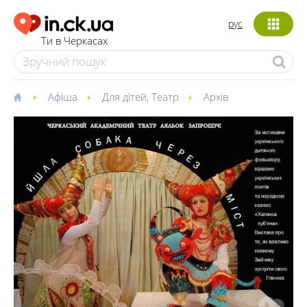
рус
Ти в Черкасах
Афіша
Для дітей
,
Театр
Архів