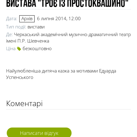
Вистава "Троє із Простоквашино"
Дата:
6 липня 2014, 12:00
Архів
Тип події:
вистави
Де:
Черкаський академічний музично-драматичний театр
імені П.Р. Шевченка
Ціна
безкоштовно
Найулюбленіша дитяча казка за мотивами Едуарда
Успенського
Коментарі
Написати відгук