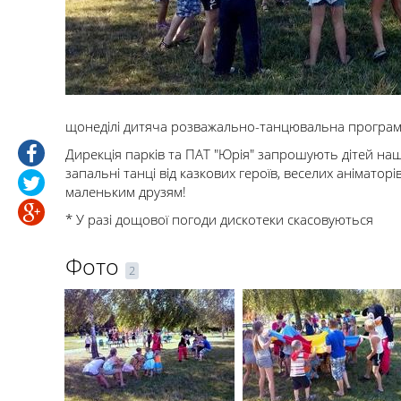
щонеділі дитяча розважально-танцювальна програма
Дирекція парків та ПАТ "Юрія" запрошують дітей нашо
запальні танці від казкових героїв, веселих аніматорі
маленьким друзям!
* У разі дощової погоди дискотеки скасовуються
Фото
2