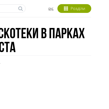
Розділи
рус
скотеки в парках
ста
4