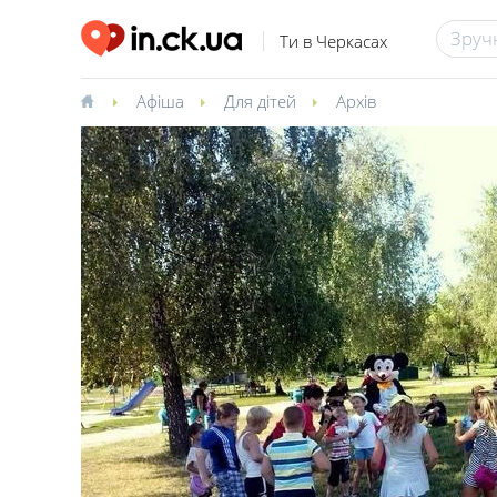
Ти в Черкасах
Афіша
Для дітей
Архів