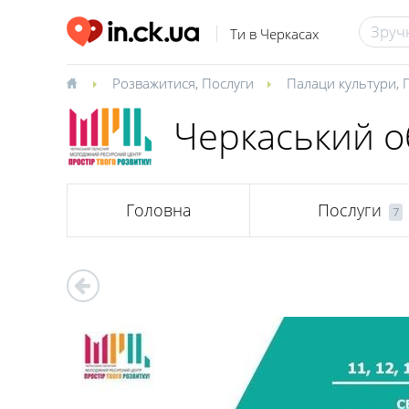
Ти в Черкасах
Розважитися
,
Послуги
Палаци культури
,
Черкаський о
Головна
Послуги
7