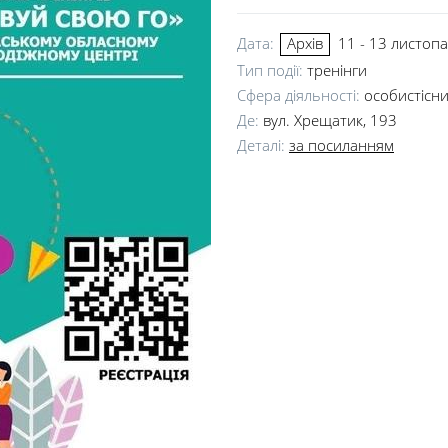
Дата:
11 - 13 листоп
Архів
Тип події:
тренінги
Сфера діяльності:
особистісн
Де:
вул. Хрещатик, 193
Деталі:
за посиланням