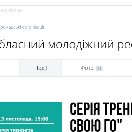
Громадські організації
бласний молодіжний ре
Події
Фото
18
Серія трен
свою ГО"