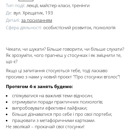
Тип події:
лекції, майстер-класи, тренінги
Де:
вул. Хрещатик, 193
Деталі:
за посиланням
Сфера діяльності:
особистісний розвиток, психологія
Чекати, чи шукати? Більше говорити, чи більше слухати?
Як зрозуміти, чого прагнеш у стосунках і як зміцнити те,
що є?
Якщо ці запитання стосуються тебе, тоді ласкаво
просимо з нами у новий проєкт "Про стосунки вголос"!
Протягом 4-х занять будемо:
спілкуватися на важливі теми відносин;
отримувати поради практичних психологів;
випробовувати ефективні лайфхаки;
більше дізнаватися про себе і про свої портеби;
працювати з метафоричними картками.
Не зволікай – прокачай свої стосунки!