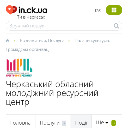
рус
Ти в Черкасах
Розважитися
,
Послуги
Палаци культури
,
Громадські організації
Черкаський обласний
молодіжний ресурсний
центр
Ще
Головна
Послуги
Події
3
7