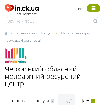
рус
Ти в Черкасах
Розважитися
,
Послуги
Палаци культури
,
Громадські організації
Черкаський обласний
молодіжний ресурсний
центр
Ще
Головна
Послуги
Події
3
7