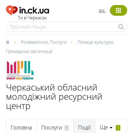
рус
Ти в Черкасах
Розважитися
,
Послуги
Палаци культури
,
Громадські організації
Черкаський обласний
молодіжний ресурсний
центр
Ще
Головна
Послуги
Події
3
7