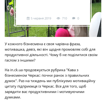
5 червня 2019
710
0
У кожного бізнесмена є своя чарівна фраза,
мотивашка, девіз, які він щодня промовляє собі для
продуктивної діяльності. Чому б не поділитися своїм
гаслом з іншими?
На in.ck.ua продовжується рубрика "Кава з
бізнесменом Черкас: почни ранок з правильних
думок". Раз на тиждень ми публікуємо мотиваційну
цитату підприємця із Черкас. Все для того, щоб
зарядити вас продуктивними і мотивуючими
думками.