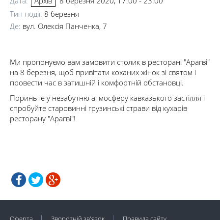
Дата:
8 березня 2020, 17:00 - 23:00
Архів
Тип події:
8 березня
Де:
вул. Олексія Панченка, 7
Ми пропонуємо вам замовити столик в ресторані "Арагві"
на 8 березня, щоб привітати коханих жінок зі святом і
провести час в затишній і комфортній обстановці.
Пориньте у незабутню атмосферу кавказького застілля і
спробуйте старовинні грузинські страви від кухарів
ресторану "Арагві"!
Оферта
Зворотній зв'язок
Правила сайту