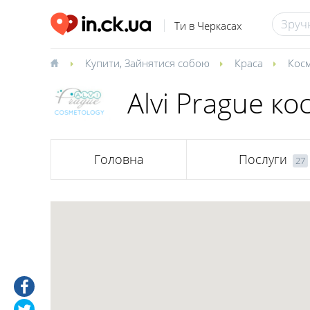
Ти в Черкасах
Купити
,
Зайнятися собою
Краса
Косм
Alvi Prague ко
Головна
Послуги
27