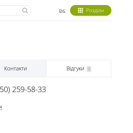
Розділи
рус
Контакти
Відгуки
3
050) 259-58-33
я