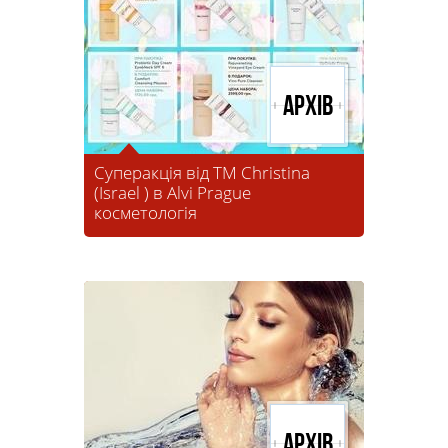
Архів
Суперакція від ТМ Christina
(Israel ) в Alvi Prague
косметологія
Архів