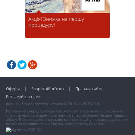
Акція! Знижка на першу
процедуру!
Оферта
Зворотній зв'язок
Правила сайту
Рекламуйся з нами
in.ck.ua - бізнес і розваги Черкаси © 2013-2026, TAG.UA
Копіювання і передрук будь-яких матеріалів з сайту in.ck.ua можливе
тільки за наявності прямого активного гіперпосилання не далі першого
абзацу. Використання авторських матеріалів сайту in.ck.ua у друкованих
виданнях можливе тільки з письмового дозволу редакції.