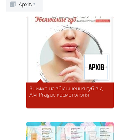
Архів
3
Архів
Знижка на збільшення губ від
Alvi Prague косметологія