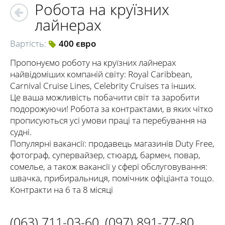
Робота на круїзних
лайнерах
Вартість:
400 євро
Пропонуємо роботу на круїзних лайнерах
найвідоміших компаній світу: Royal Caribbean,
Carnival Cruise Lines, Celebrity Cruises та інших.
Це ваша можливість побачити світ та заробити
подорожуючи! Робота за контрактами, в яких чітко
прописуються усі умови праці та перебування на
судні.
Популярні вакансії: продавець магазинів Duty Free,
фотограф, супервайзер, стюард, бармен, повар,
сомелье, а також вакансії у сфері обслуговування:
швачка, прибиральниця, помічник офіціанта тощо.
Контракти на 6 та 8 місяці
(063) 711-03-60
,
(097) 891-77-80