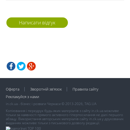
Написати відгук
Оферта
Зворотній зв'язок
Правила сайту
Рекламуйся з нами
in.ck.ua - бізнес і розваги Черкаси © 2013-2026, TAG.UA
Копіювання і передрук будь-яких матеріалів з сайту in.ck.ua можливе
тільки за наявності прямого активного гіперпосилання не далі першого
абзацу. Використання авторських матеріалів сайту in.ck.ua у друкованих
виданнях можливе тільки з письмового дозволу редакції.