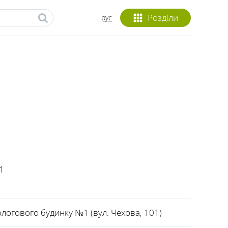
Розділи
рус
1
ологового будинку №1 (вул. Чехова, 101)