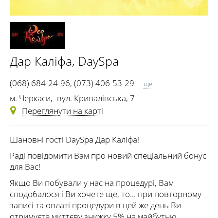
Дар Каліфа
, DaySpa
(068) 684-24-96
,
(073) 406-53-29
ще
(050) 661-22-34
м. Черкаси
,
вул. Кривалівська, 7
Переглянути на карті
Шановні гості DaySpa Дар Каліфа!
Раді повідомити Вам про новий спеціальний бонус
для Вас!
Якщо Ви побували у нас на процедурі, Вам
сподобалося і Ви хочете ще, то... при повторному
записі та оплаті процедури в цей же день Ви
отримуєте миттєву знижку 5% на майбутню