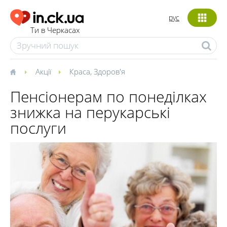
рус
Ти в Черкасах
Акції
Краса
,
Здоров'я
Пенсіонерам по понеділках
знижка на перукарські
послуги