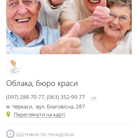
Облака
, бюро краси
(097) 288-70-77
,
(063) 352-99-77
ще
(0472) 50-06-15
м. Черкаси
,
вул. Благовісна, 287
Переглянути на карті
Щотижня по понеділках