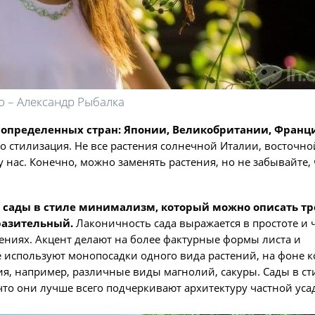
о – Александр Рыбалка
 определенных стран: Японии, Великобритании, Франц
о стилизация. Не все растения солнечной Италии, восточно
нас. Конечно, можно заменять растения, но не забывайте, 
т сады в стиле минимализм, который можно описать т
разительный.
Лаконичность сада выражается в простоте и 
ениях. Акцент делают на более фактурные формы листа и
 используют монопосадки одного вида растений, на фоне 
я, например, различные виды магнолий, сакуры. Сады в ст
то они лучше всего подчеркивают архитектуру частной уса