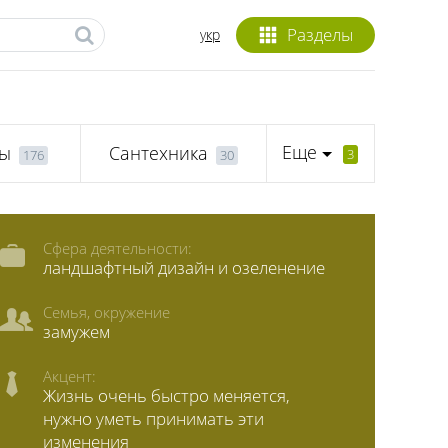
Разделы
укр
Еще
лы
Сантехника
3
176
30
Сфера деятельности:
ландшафтный дизайн и озеленение
Семья, окружение
замужем
Акцент:
Жизнь очень быстро меняется,
нужно уметь принимать эти
изменения