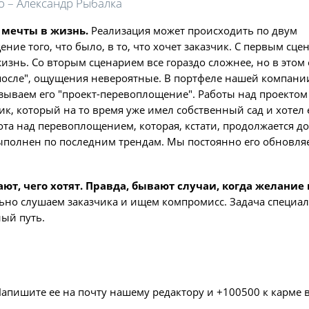
о – Александр Рыбалка
 мечты в жизнь.
Реализация может происходить по двум
ние того, что было, в то, что хочет заказчик. С первым сц
изнь. Со вторым сценарием все гораздо сложнее, но в этом 
после", ощущения невероятные. В портфеле нашей компани
зываем его "проект-перевоплощение". Работы над проектом
ик, который на то время уже имел собственный сад и хотел 
та над перевоплощением, которая, кстати, продолжается до
ыполнен по последним трендам. Мы постоянно его обновля
ют, чего хотят. Правда, бывают случаи, когда желание
ьно слушаем заказчика и ищем компромисс. Задача специал
ный путь.
Напишите ее на почту нашему редактору и +100500 к карме 