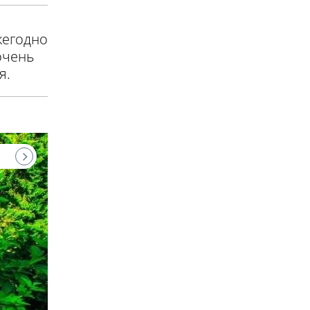
жегодно
очень
я.