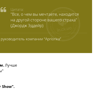
Цитата:
"Все, о чем вы мечтаете, находится
на другой стороне вашего страха"
(Джордж Эддейр)
руководитель компании “Аprіоrіка”
м.
Лучше
ы"
 Show".