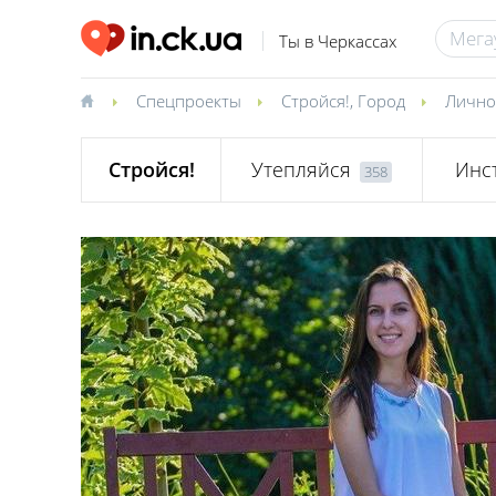
Ты в Черкассах
Спецпроекты
Стройся!
,
Город
Лично
Стройся!
Утепляйся
Инс
358