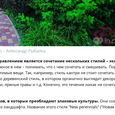
о – Александр Рыбалка
авлением является сочетание нескольких стилей – эк
жное в нем – понимать, что с чем сочетать и смешивать. П
имые вещи. Так, например, стиль кантри не стоит сочетать
о деревенский стиль, в котором органично выглядит деко
 пряные травы и т.д. Конечно, это течение никак не сочета
дов, в которых преобладают злаковые культуры.
Они соз
андшафта. Название этого стиля "New perennials" ("Новая 