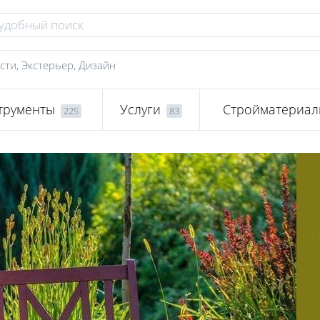
сти
,
Экстерьер
,
Дизайн
трументы
Услуги
Стройматериа
225
83