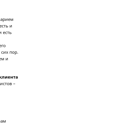
Фото
енарием
есть и
и есть
его
 сих пор.
ем и
 клиента
истов –
вам