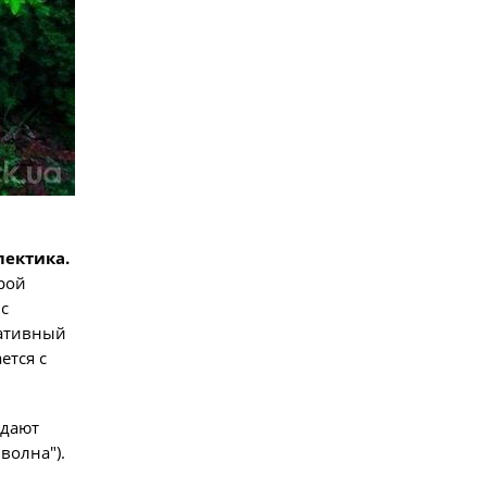
Фото
лектика.
орой
 с
ративный
ется с
дают
волна").