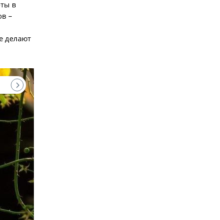
оты в
ов –
е делают