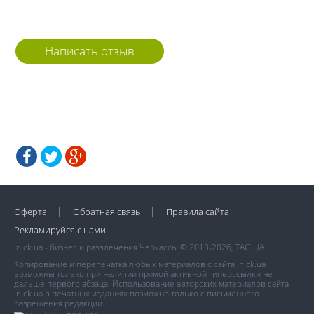
Написать отзыв
Оферта
Обратная связь
Правила сайта
Рекламируйся с нами
in.ck.ua - бизнес и развлечения Черкассы © 2013-2026, TAG.UA
Копирование и перепечатка любых материалов с сайта in.ck.ua
возможны только при наличии прямой активной гиперссылки не
дальше первого абзаца. Использование авторских материалов сайта
in.ck.ua в печатных изданиях возможно только с письменного
разрешения редакции.