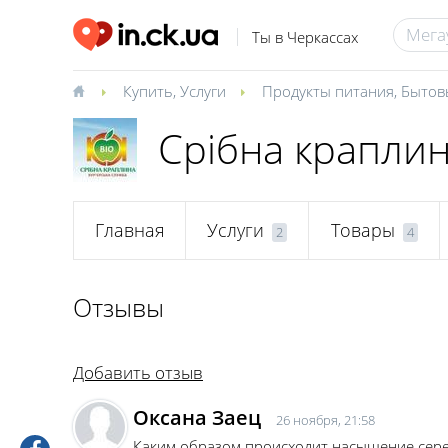
Ты в Черкассах
Купить
,
Услуги
Продукты питания
,
Бытов
Срібна крапли
Главная
Услуги
Товары
2
4
Отзывы
Добавить отзыв
Оксана Заец
26 ноября, 21:58
Каким образом происходит насыщение сереб