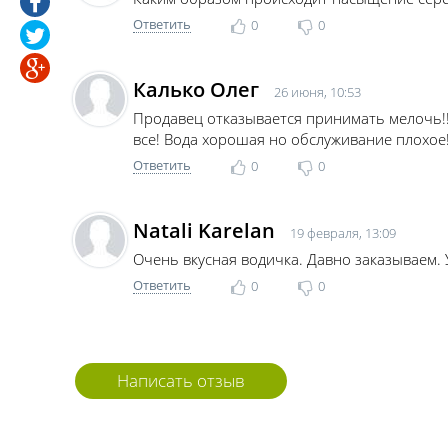
Ответить
0
0
Калько Олег
26 июня, 10:53
Продавец отказывается принимать мелочь!!!
все! Вода хорошая но обслуживание плохое
Ответить
0
0
Natali Karelan
19 февраля, 13:09
Очень вкусная водичка. Давно заказываем. 
Ответить
0
0
Написать отзыв