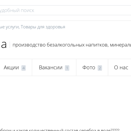
ые услуги
,
Товары для здоровья
на
производство безалкогольных напитков, минераль
Акции
Вакансии
Фото
О нас
4
1
2
ром и каков количественный состав серебра в воде?????