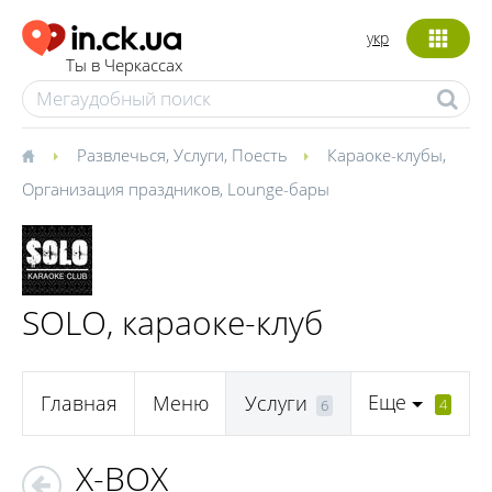
укр
Ты в Черкассах
Развлечься
,
Услуги
,
Поесть
Караоке-клубы
,
Организация праздников
,
Lounge-бары
SOLO, караоке-клуб
Еще
Главная
Меню
Услуги
4
6
X-BOX