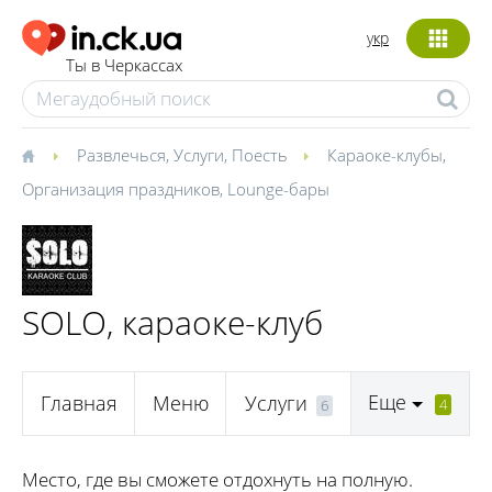
укр
Ты в Черкассах
Развлечься
,
Услуги
,
Поесть
Караоке-клубы
,
Организация праздников
,
Lounge-бары
SOLO, караоке-клуб
Еще
Главная
Меню
Услуги
4
6
Место, где вы сможете отдохнуть на полную.