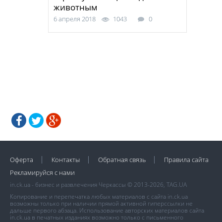
животным
6 апреля 2018
1043
0
Оферта
Контакты
Обратная связь
Правила сайта
Рекламируйся с нами
in.ck.ua - бизнес и развлечения Черкассы © 2013-2026, TAG.UA
Копирование и перепечатка любых материалов с сайта in.ck.ua
возможны только при наличии прямой активной гиперссылки не
дальше первого абзаца. Использование авторских материалов сайта
in.ck.ua в печатных изданиях возможно только с письменного