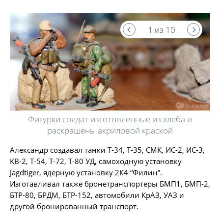
1 из 10
Фигурки солдат изготовленные из хлеба и
раскрашены акриловой краской
Александр создавал танки Т-34, Т-35, СМК, ИС-2, ИС-3,
КВ-2, Т-54, Т-72, Т-80 УД, самоходную установку
Jagdtiger, ядерную установку 2К4 “Филин”.
Изготавливал также бронетранспортеры БМП1, БМП-2,
БТР-80, БРДМ, БТР-152, автомобили КрАЗ, УАЗ и
другой бронированный транспорт.