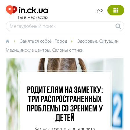
укр
Ты в Черкассах
Заняться собой
,
Город
Здоровье
,
Ситуации
,
Медицинские центры
,
Салоны оптики
Родителям на заметку:
три распространенных
проблемы со зрением у
детей
Как распознать и остановить