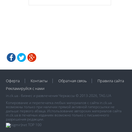
Оферта
Контакты
Обратная связь
Правила сайта
Рекламируйся с нами
in.ck.ua - бизнес и развлечения Черкассы © 2013-2026, TAG.UA
Копирование и перепечатка любых материалов с сайта in.ck.ua
возможны только при наличии прямой активной гиперссылки не
дальше первого абзаца. Использование авторских материалов сайта
in.ck.ua в печатных изданиях возможно только с письменного
разрешения редакции.