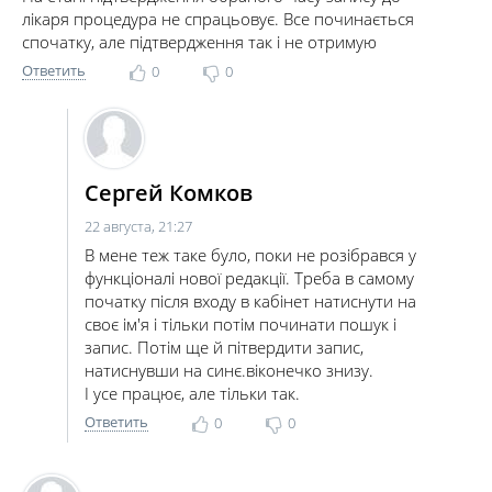
лікаря процедура не спрацьовує. Все починається
спочатку, але підтвердження так і не отримую
Ответить
0
0
Cергей Комков
22 августа, 21:27
В мене теж таке було, поки не розібрався у
функціоналі нової редакції. Треба в самому
початку після входу в кабінет натиснути на
своє ім'я і тільки потім починати пошук і
запис. Потім ще й пітвердити запис,
натиснувши на синє.віконечко знизу.
І усе працює, але тільки так.
Ответить
0
0