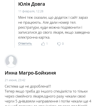
Юлія Довга
11 февраля, 12:28
Мені теж сказали, що додаток і сайт зараз
не працюють. Але дали номер тел.
реєстратури, куди можна подзвонити і
записатися до свого лікаря, якщо заведена
електронна картка.
Ответить
1
0
Инна Магро-Бойкиня
21 июня, 23:42
Сестема ще не дороблена!!!
Тепер якщо треба до іншого спеціаліста то тільки
через сімейного лікаря,одного разу чекали своєї
черги 5 днів,взяли направлення і потім чекали ще 4
дні щоб попасти до спеціаліста другого профіля!!!.