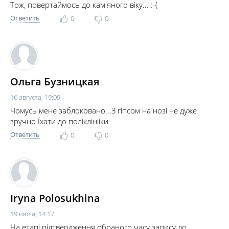
Тож, повертаймось до кам'яного віку... :-(
Ответить
0
0
Ольга Бузницкая
16 августа, 19:09
Чомусь мене заблоковано...З гіпсом на нозі не дуже
зручно Їхати до поліклінііки
Ответить
0
0
Iryna Polosukhina
19 июля, 14:17
На етапі підтвердження обраного часу запису до