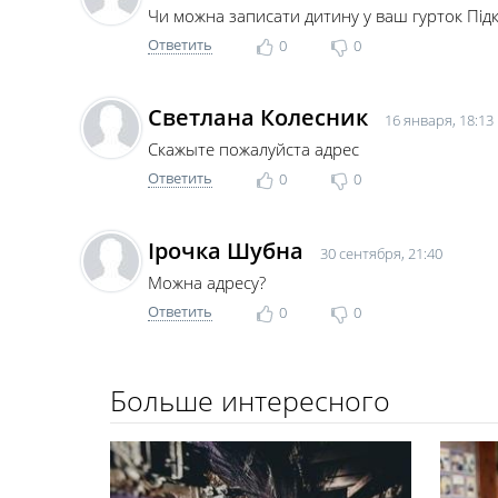
Чи можна записати дитину у ваш гурток Підк
Ответить
0
0
Светлана Колесник
16 января, 18:13
Скажыте пожалуйста адрес
Ответить
0
0
Ірочка Шубна
30 сентября, 21:40
Можна адресу?
Ответить
0
0
Больше интересного