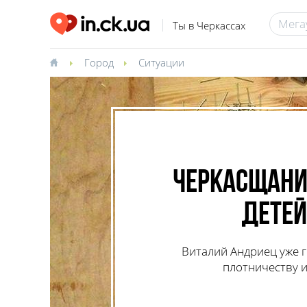
Ты в Черкассах
Город
Ситуации
Черкасщани
детей
Виталий Андриец уже 
плотничеству и