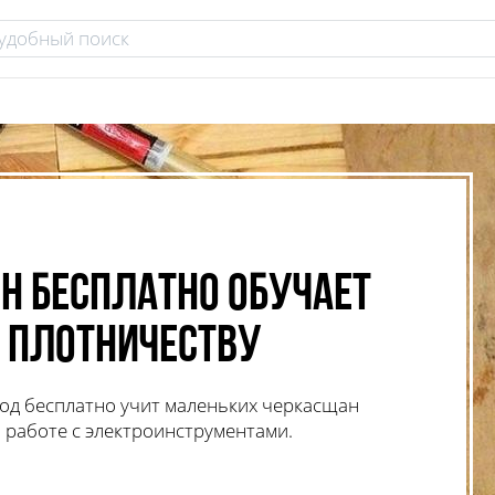
н бесплатно обучает
 плотничеству
год бесплатно учит маленьких черкасщан
 работе с электроинструментами.