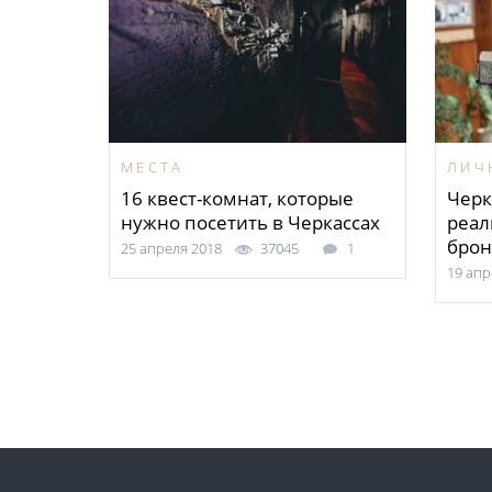
МЕСТА
ЛИЧ
16 квест-комнат, которые
Черк
нужно посетить в Черкассах
реал
брон
25 апреля 2018
37045
1
19 апр