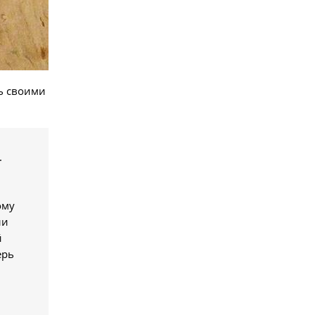
ть своими
.
ому
ли
й
ерь