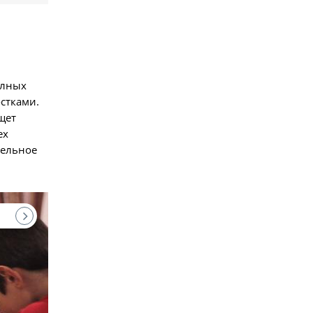
олных
стками.
щет
ех
тельное