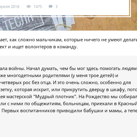
преля 2018
1475
3
мает, как сложно мальчикам, которые ничего не умеют дела
ект и ищет волонтеров в команду.
чала войны. Начал думать, чем бы мог здесь помогать людям
же многодетными родителями (у меня трое детей) и
етверых рос без отца. И это очень сложно, особенно для
етку, которая искрит, или прикрутить дверцу в шкафу, пот
 идея мастерской "Мудрый плотник". На Рождество мы собира
или с ними по общежитиям, больницам, приехали в Красны
кт. Первых воспитанников приводили бабушки и мамы, а теп