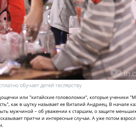
платно обучает детей теслярству
, дощечки или "китайские головоломки", которые ученики "
сть", как в шутку называет ее Виталий Андриец. В начале к
т быть мужчиной – об уважении к старшим, о защите меньши
ассказывает притчи и интересные случаи. А уже потом взрос
и.