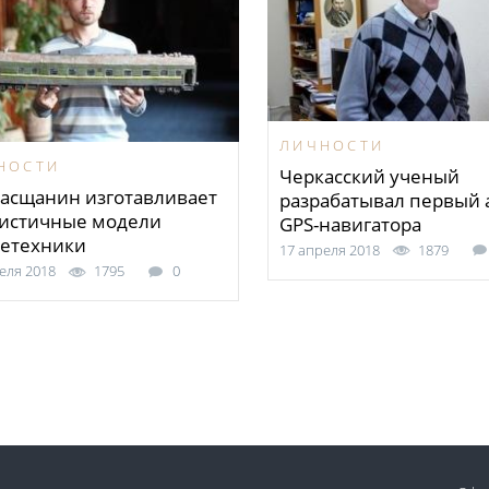
ЛИЧНОСТИ
НОСТИ
Черкасский ученый
асщанин изготавливает
разрабатывал первый 
истичные модели
GPS-навигатора
етехники
17 апреля 2018
1879
еля 2018
1795
0